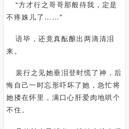
“方才行之哥哥那般待我，定是
不疼姝儿了……”
语毕，还竟真酝酿出两滴清泪
来。
裴行之见她垂泪登时慌了神，后
悔自己一时忘形吓坏了她，急忙将
她搂在怀里，满口心肝爱肉地哄个
不住。