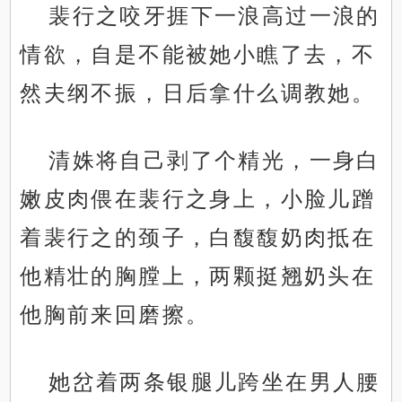
裴行之咬牙捱下一浪高过一浪的
情欲，自是不能被她小瞧了去，不
然夫纲不振，日后拿什么调教她。
清姝将自己剥了个精光，一身白
嫩皮肉偎在裴行之身上，小脸儿蹭
着裴行之的颈子，白馥馥奶肉抵在
他精壮的胸膛上，两颗挺翘奶头在
他胸前来回磨擦。
她岔着两条银腿儿跨坐在男人腰