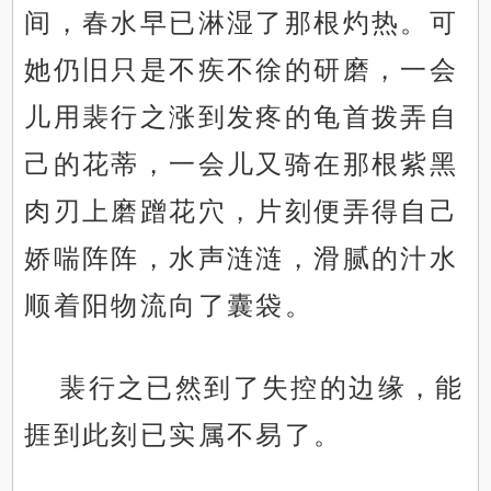
间，春水早已淋湿了那根灼热。可
她仍旧只是不疾不徐的研磨，一会
儿用裴行之涨到发疼的龟首拨弄自
己的花蒂，一会儿又骑在那根紫黑
肉刃上磨蹭花穴，片刻便弄得自己
娇喘阵阵，水声涟涟，滑腻的汁水
顺着阳物流向了囊袋。
裴行之已然到了失控的边缘，能
捱到此刻已实属不易了。