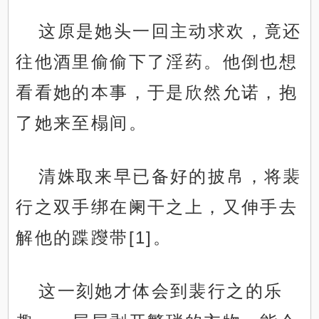
这原是她头一回主动求欢，竟还
往他酒里偷偷下了淫药。他倒也想
看看她的本事，于是欣然允诺，抱
了她来至榻间。
清姝取来早已备好的披帛，将裴
行之双手绑在阑干之上，又伸手去
解他的蹀躞带[1]。
这一刻她才体会到裴行之的乐