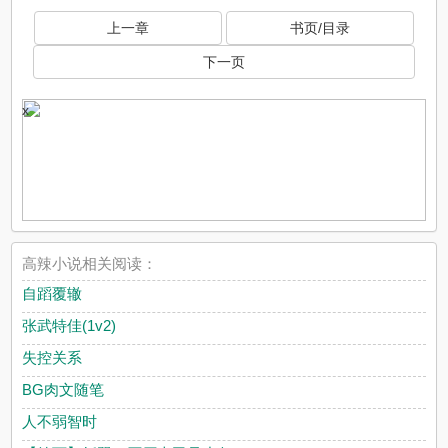
上一章
书页/目录
下一页
x
高辣小说相关阅读：
自蹈覆辙
张武特佳(1v2)
失控关系
BG肉文随笔
人不弱智时