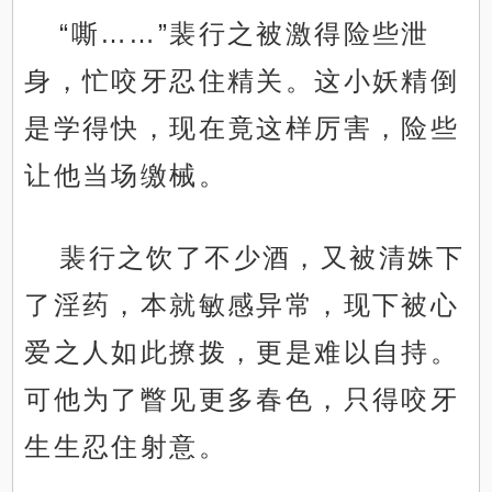
“嘶……”裴行之被激得险些泄
身，忙咬牙忍住精关。这小妖精倒
是学得快，现在竟这样厉害，险些
让他当场缴械。
裴行之饮了不少酒，又被清姝下
了淫药，本就敏感异常，现下被心
爱之人如此撩拨，更是难以自持。
可他为了瞥见更多春色，只得咬牙
生生忍住射意。