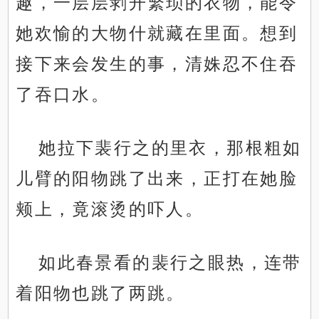
趣，一层层剥开繁琐的衣物，能令
她欢愉的大物什就藏在里面。想到
接下来会发生的事，清姝忍不住吞
了吞口水。
她拉下裴行之的里衣，那根粗如
儿臂的阳物跳了出来，正打在她脸
颊上，竟滚烫的吓人。
如此春景看的裴行之眼热，连带
着阳物也跳了两跳。