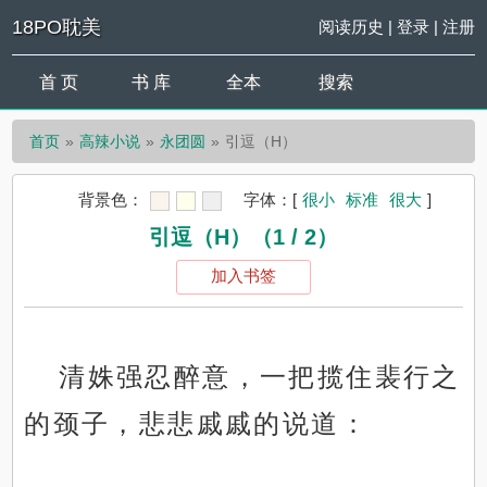
18PO耽美
阅读历史
|
登录
|
注册
首 页
书 库
全本
搜索
首页
高辣小说
永团圆
引逗（H）
背景色：
字体：
[
很小
标准
很大
]
引逗（H）（1 / 2）
加入书签
清姝强忍醉意，一把揽住裴行之
的颈子，悲悲戚戚的说道：