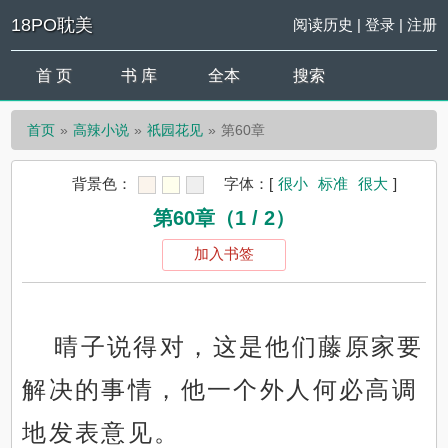
18PO耽美
阅读历史
|
登录
|
注册
首 页
书 库
全本
搜索
首页
高辣小说
祇园花见
第60章
背景色：
字体：
[
很小
标准
很大
]
第60章（1 / 2）
加入书签
晴子说得对，这是他们藤原家要
解决的事情，他一个外人何必高调
地发表意见。