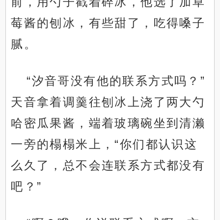
前，用勺子戳着碎冰，他选了加草
莓酱的刨冰，有些甜了，吃得嗓子
腻。
“汐音哥没有他的联系方式吗？”
天音拿着调羹往刨冰上浇了两大勺
哈密瓜果酱，端着玻璃碗坐到清濑
一旁的榻榻米上，“你们都认识这
么久了，总不会连联系方式都没有
吧？”