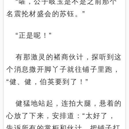
“嚯，公子岐玉是不是之前那个
名震抡材盛会的苏钰。”
“正是呢！”
有那激灵的褚商伙计，探听到这
个消息撒开脚丫子就往铺子里跑，
“健、健，伯英要到了！”
健猛地站起，连拍大腿，悬着的
心放了下来，安排道：“太好了，
告诉所有的掌柜和伙计，把铺子打