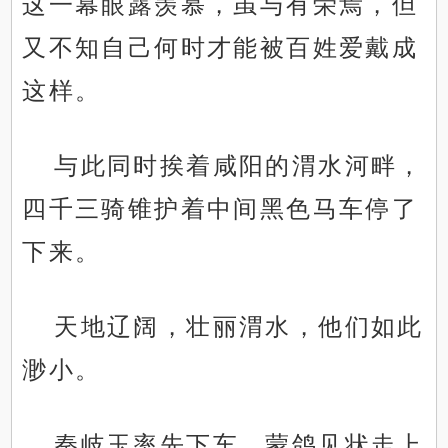
这一幕眼露羡慕，虽与有荣焉，但
又不知自己何时才能被百姓爱戴成
这样。
与此同时挨着咸阳的渭水河畔，
四千三骑锥护着中间黑色马车停了
下来。
天地辽阔，壮丽渭水，他们如此
渺小。
秦岐玉率先下车，蒙鸽见状走上