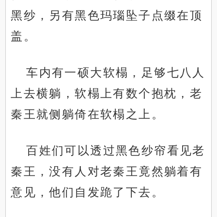
黑纱，另有黑色玛瑙坠子点缀在顶
盖。
车内有一硕大软榻，足够七八人
上去横躺，软榻上有数个抱枕，老
秦王就侧躺倚在软榻之上。
百姓们可以透过黑色纱帘看见老
秦王，没有人对老秦王竟然躺着有
意见，他们自发跪了下去。