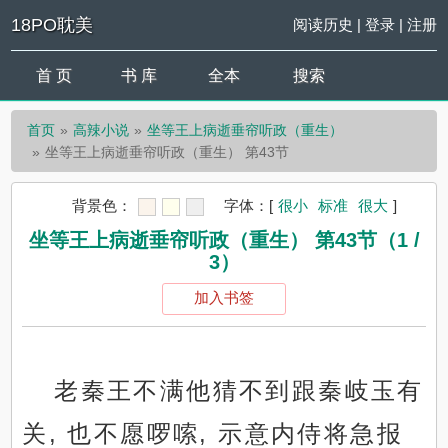
18PO耽美
阅读历史
|
登录
|
注册
首 页
书 库
全本
搜索
首页
高辣小说
坐等王上病逝垂帘听政（重生）
坐等王上病逝垂帘听政（重生） 第43节
背景色：
字体：
[
很小
标准
很大
]
坐等王上病逝垂帘听政（重生） 第43节（1 /
3）
加入书签
老秦王不满他猜不到跟秦岐玉有
关, 也不愿啰嗦, 示意内侍将急报