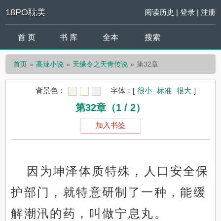
18PO耽美
阅读历史
|
登录
|
注册
首 页
书 库
全本
搜索
首页
高辣小说
天缘令之天青传说
第32章
背景色：
字体：
[
很小
标准
很大
]
第32章（1 / 2）
加入书签
因为坤泽体质特殊，人口安全保
护部门，就特意研制了一种，能缓
解潮汛的药，叫做宁息丸。