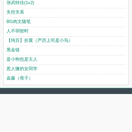
张武特佳(1v2)
失控关系
BG肉文随笔
人不弱智时
【纯百】折翼（严厉上司是小鸟）
黑金链
是小狗也是主人
惹人慊的女同学
血藤（母子）