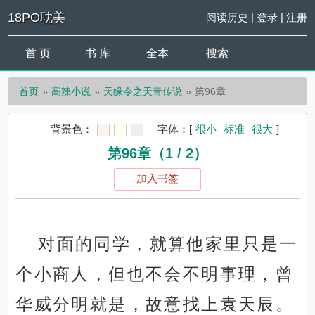
18PO耽美
阅读历史
|
登录
|
注册
首 页
书 库
全本
搜索
首页
高辣小说
天缘令之天青传说
第96章
背景色：
字体：
[
很小
标准
很大
]
第96章（1 / 2）
加入书签
对面的同学，就算他家里只是一
个小商人，但也不会不明事理，曾
华威分明就是，故意找上袁天辰。