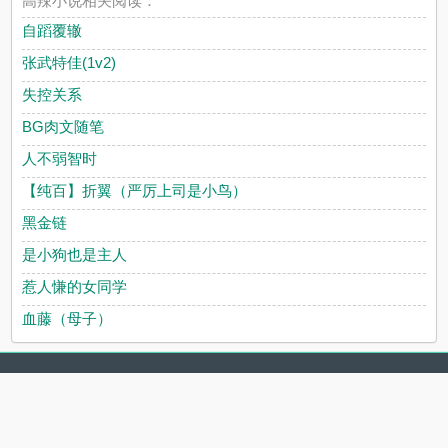
高辣小说相关阅读：
自蹈覆辙
张武特佳(1v2)
失控关系
BG肉文随笔
人不弱智时
【纯百】折翼（严厉上司是小鸟）
黑金链
是小狗也是主人
惹人慊的女同学
血藤（母子）