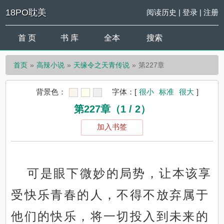
18PO耽美
阅读历史
|
登录
|
注册
首 页
书 库
全本
搜索
首页
高辣小说
天缘令之天青传说
第227章
背景色：
字体：
[
很小
标准
很大
]
第227章（1 / 2）
加入书签
可是眼下微妙的局势，让本该享
受快乐青春的人，不得不放弃属于
他们的快乐，将一切投入到未来的