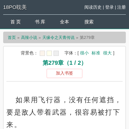
18PO耽美
阅读历史
|
登录
|
注册
首 页
书 库
全本
搜索
首页
高辣小说
天缘令之天青传说
第279章
背景色：
字体：
[
很小
标准
很大
]
第279章（1 / 2）
加入书签
如果用飞行器，没有任何遮挡，
要是敌人带着武器，很容易被打下
来。