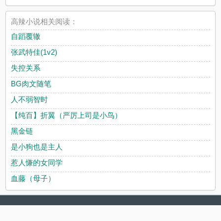
高辣小说相关阅读：
自蹈覆辙
张武特佳(1v2)
失控关系
BG肉文随笔
人不弱智时
【纯百】折翼（严厉上司是小鸟）
黑金链
是小狗也是主人
惹人慊的女同学
血藤（母子）