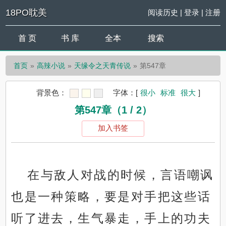
18PO耽美
阅读历史
|
登录
|
注册
首 页
书 库
全本
搜索
首页
高辣小说
天缘令之天青传说
第547章
背景色：
字体：
[
很小
标准
很大
]
第547章（1 / 2）
加入书签
在与敌人对战的时候，言语嘲讽
也是一种策略，要是对手把这些话
听了进去，生气暴走，手上的功夫