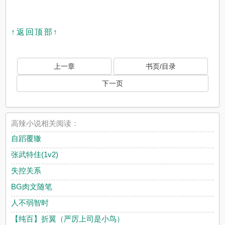
↑返回顶部↑
上一章
书页/目录
下一页
高辣小说相关阅读：
自蹈覆辙
张武特佳(1v2)
失控关系
BG肉文随笔
人不弱智时
【纯百】折翼（严厉上司是小鸟）