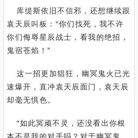
库缇斯依旧不信邪，还想继续跟
袁天辰叫板：“你们找死，我不许
你们侮辱星辰战士，看我的绝招，
鬼宿苍焰！”
这一招更加猖狂，幽冥鬼火已光
速爆开，直冲袁天辰面门，袁天辰
却毫无惧色。
“如此冥顽不灵，还没看出你根
本不是我的对手吗？对于幽冥鬼