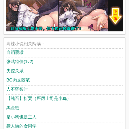
x
高辣小说相关阅读：
自蹈覆辙
张武特佳(1v2)
失控关系
BG肉文随笔
人不弱智时
【纯百】折翼（严厉上司是小鸟）
黑金链
是小狗也是主人
惹人慊的女同学