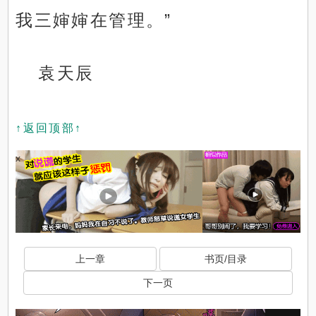
我三婶婶在管理。”
袁天辰
↑返回顶部↑
x
上一章
书页/目录
下一页