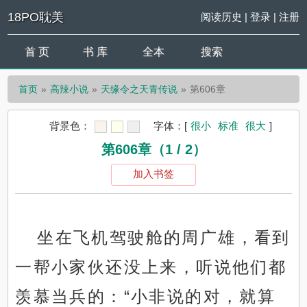
18PO耽美
阅读历史
|
登录
|
注册
首 页
书 库
全本
搜索
首页
高辣小说
天缘令之天青传说
第606章
背景色：
字体：
[
很小
标准
很大
]
第606章（1 / 2）
加入书签
坐在飞机驾驶舱的周广雄，看到
一帮小家伙还没上来，听说他们都
羡慕当兵的：“小非说的对，就算