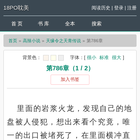
18PO耽美
阅读历史
|
登录
|
注册
首 页
书 库
全本
搜索
首页
高辣小说
天缘令之天青传说
第786章
背景色：
字体：
[
很小
标准
很大
]
第786章（1 / 2）
加入书签
里面的岩浆火龙，发现自己的地
盘被人侵犯，想出来看个究竟，唯
一的出口被堵死了，在里面横冲直