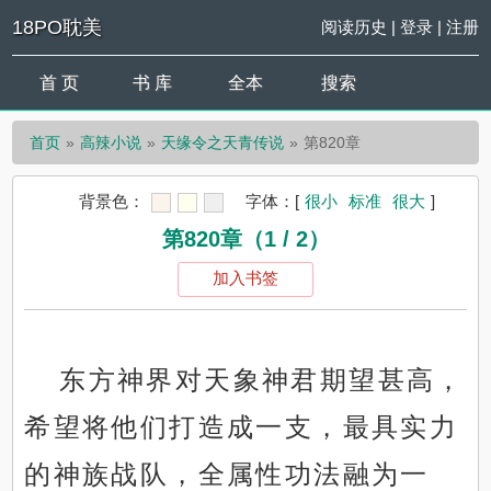
18PO耽美
阅读历史
|
登录
|
注册
首 页
书 库
全本
搜索
首页
高辣小说
天缘令之天青传说
第820章
背景色：
字体：
[
很小
标准
很大
]
第820章（1 / 2）
加入书签
东方神界对天象神君期望甚高，
希望将他们打造成一支，最具实力
的神族战队，全属性功法融为一