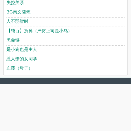
失控关系
BG肉文随笔
人不弱智时
【纯百】折翼（严厉上司是小鸟）
黑金链
是小狗也是主人
惹人慊的女同学
血藤（母子）