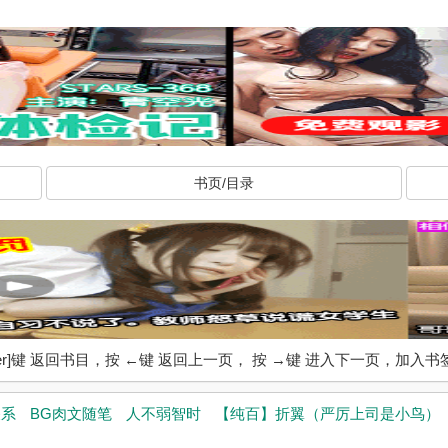
书页/目录
ter]键 返回书目，按 ←键 返回上一页， 按 →键 进入下一页，加
关系
BG肉文随笔
人不弱智时
【纯百】折翼（严厉上司是小鸟）