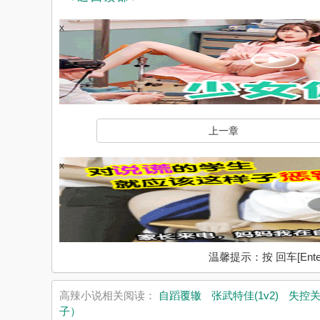
x
上一章
x
温馨提示：按 回车[En
高辣小说相关阅读：
自蹈覆辙
张武特佳(1v2)
失控
子）