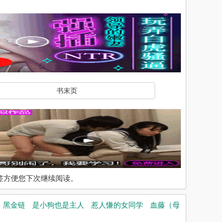
书末页
入书签方便您下次继续阅读。
黑金链
是小狗也是主人
惹人慊的女同学
血藤（母