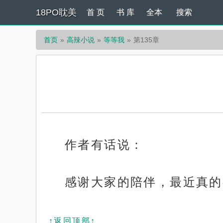
18PO耽美
首 页
书 库
全本
搜索
首页
高辣小说
等等我
第135章
作者有话说：
感谢大家的陪伴，最近真的
↑返回顶部↑